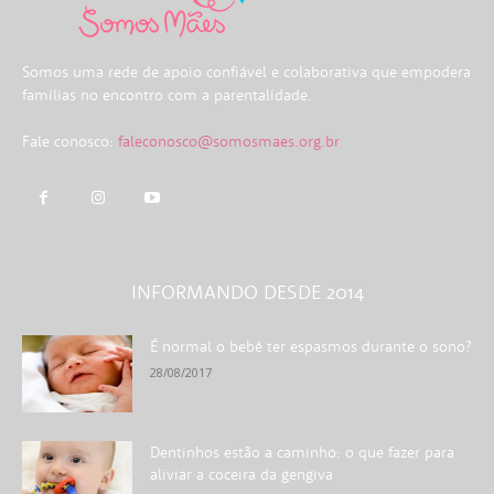
Somos uma rede de apoio confiável e colaborativa que empodera
famílias no encontro com a parentalidade.
Fale conosco:
faleconosco@somosmaes.org.br
INFORMANDO DESDE 2014
É normal o bebê ter espasmos durante o sono?
28/08/2017
Dentinhos estão a caminho: o que fazer para
aliviar a coceira da gengiva