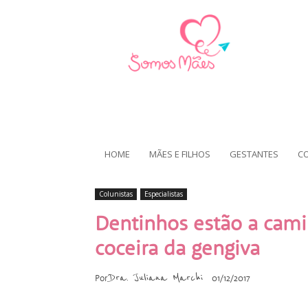
HOME
MÃES E FILHOS
GESTANTES
C
Colunistas
Especialistas
Dentinhos estão a camin
coceira da gengiva
Dra. Juliana Marchi
Por
01/12/2017