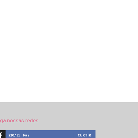
iga nossas redes
220,125
Fãs
CURTIR