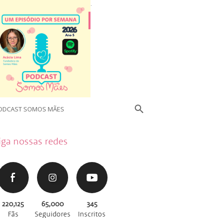
.
ODCAST SOMOS MÃES
iga nossas redes
220,125
65,000
345
Fãs
Seguidores
Inscritos