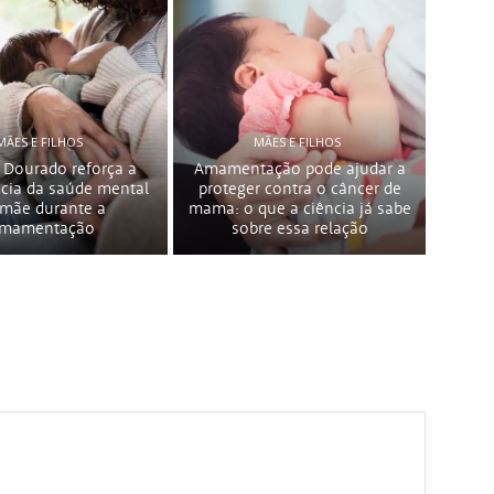
MÃES E FILHOS
MÃES E FILHOS
 Dourado reforça a
Amamentação pode ajudar a
cia da saúde mental
proteger contra o câncer de
 mãe durante a
mama: o que a ciência já sabe
mamentação
sobre essa relação