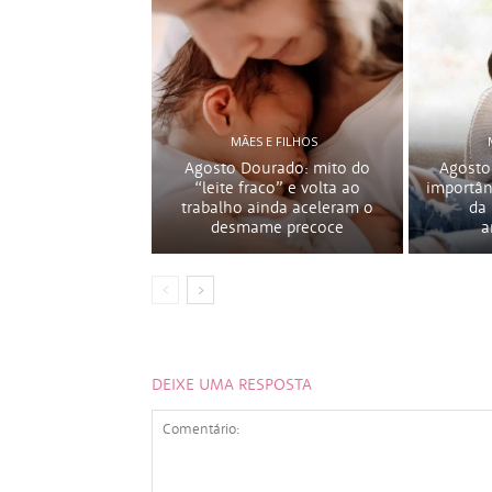
MÃES E FILHOS
Agosto Dourado: mito do
Agosto
“leite fraco” e volta ao
importân
trabalho ainda aceleram o
da
desmame precoce
a
DEIXE UMA RESPOSTA