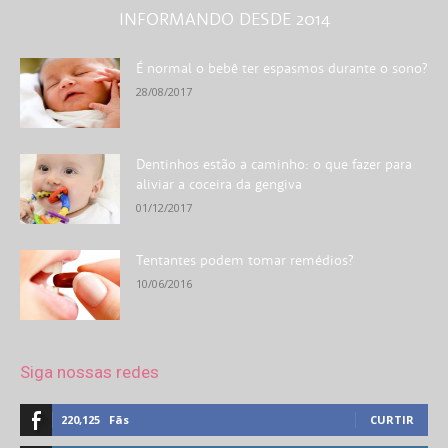
INFORMANDO DESDE 2014
É normal o bebê ter espasmos durante o sono?
28/08/2017
Dentinhos estão a caminho: o que fazer para
aliviar a coceira da gengiva
01/12/2017
Tentantes podem tomar remédios?
10/06/2016
Siga nossas redes
220,125
Fãs
CURTIR