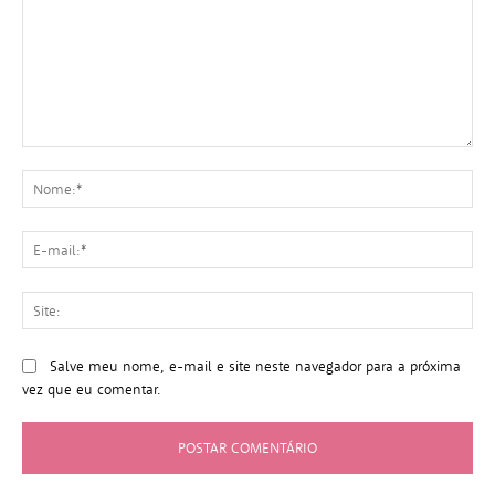
Comentário:
No
E-
mai
Sit
Salve meu nome, e-mail e site neste navegador para a próxima
vez que eu comentar.