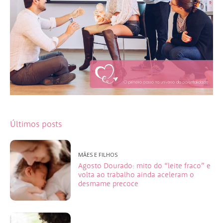
Últimos posts
MÃES E FILHOS
Agosto Dourado: mito do “leite fraco” e
volta ao trabalho ainda aceleram o
desmame precoce