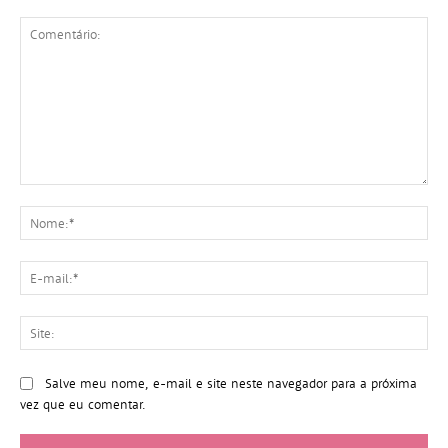
Comentário:
No
E-
mai
Sit
Salve meu nome, e-mail e site neste navegador para a próxima
vez que eu comentar.