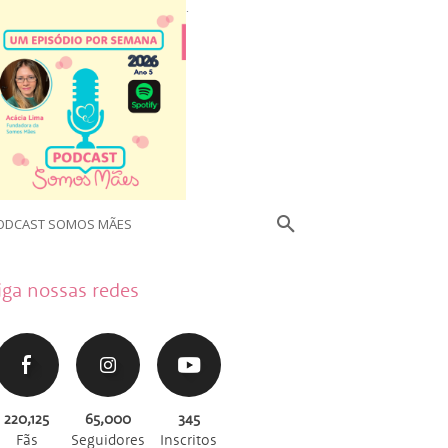
.
ODCAST SOMOS MÃES
iga nossas redes
220,125
65,000
345
Fãs
Seguidores
Inscritos