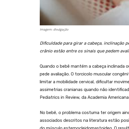
Imagem: divulgação
Dificuldade para girar a cabeça, inclinação 
crânio estão entre os sinais que pedem ava
Quando o bebê mantém a cabeça inclinada o
pede avaliação. O torcicolo muscular congên
limitar a mobilidade cervical, dificultar mo
assimetrias cranianas quando não identifica
Pediatrics in Review, da Academia Americana 
No bebê, o problema costuma ter origem aind
associados descritos na literatura estão pos
do músculo esternocleidomastoideo. O resul