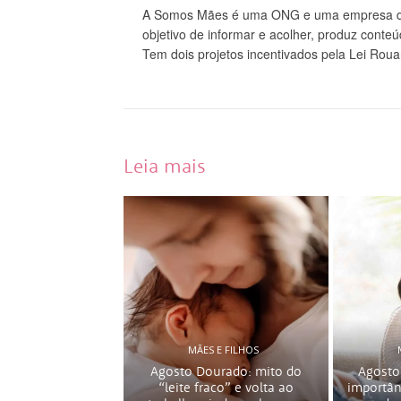
A Somos Mães é uma ONG e uma empresa do
objetivo de informar e acolher, produz conte
Tem dois projetos incentivados pela Lei Roua
Leia mais
MÃES E FILHOS
Agosto Dourado: mito do
Agosto
“leite fraco” e volta ao
importân