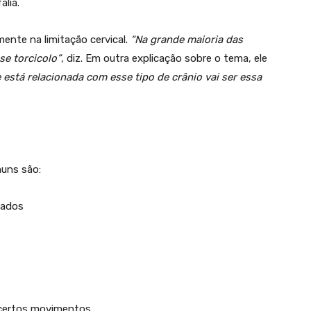
lia.
ente na limitação cervical.
“Na grande maioria das
se torcicolo”
, diz. Em outra explicação sobre o tema, ele
 está relacionada com esse tipo de crânio vai ser essa
muns são:
lados
 certos movimentos