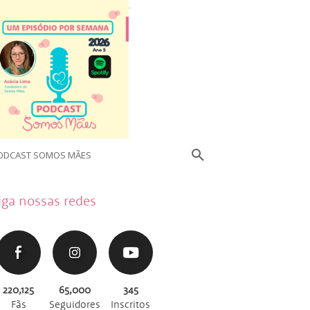
.
ODCAST SOMOS MÃES
iga nossas redes
220,125
65,000
345
Fãs
Seguidores
Inscritos