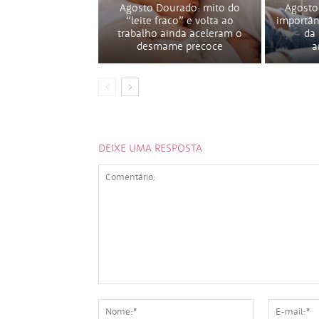
Agosto Dourado: mito do
Agosto
“leite fraco” e volta ao
importân
trabalho ainda aceleram o
da
desmame precoce
a
DEIXE UMA RESPOSTA
Comentário:
Nome:*