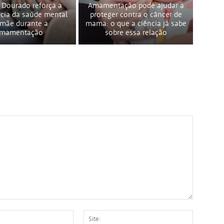
 Dourado reforça a
Amamentação pode ajudar a
cia da saúde mental
proteger contra o câncer de
 mãe durante a
mama: o que a ciência já sabe
mamentação
sobre essa relação
E-
Site: