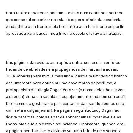
Para tentar espairecer, abri uma revista num cantinho apertado
que consegui encontrar na sala de espera lotada da academia.
Ainda tinha pela frente meia hora até a aula terminar e eu partir
apressada para buscar meu filho na escola e levá-lo a natação.
Nas páginas da revista, uma após a outra, comecei a ver fotos
lindas de celebridades em propagandas de marcas famosas:
Julia Roberts (para mim, a mais linda) desfilava um vestido branco
deslumbrante para anunciar uma nova marca de perfume; a
protagonista da trilogia Jogos Vorazes (o nome dela não me vem
a cabeça) vinha em seguida, despojadamente linda em seu outfit
Dior (como eu gostaria de parecer tão linda usando apenas uma
camiseta e calças jeans!). Na página seguinte, Lady Gaga não
ficava para trás, com seu par de sobrancelhas impecáveis e as
lindas jóias que ela estava anunciando. Finalmente, quando virei
a página, senti um certo alívio ao ver uma foto de uma senhora