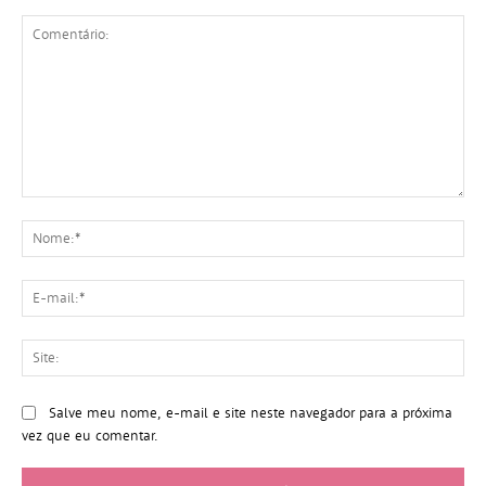
Comentário:
No
E-
mai
Sit
Salve meu nome, e-mail e site neste navegador para a próxima
vez que eu comentar.