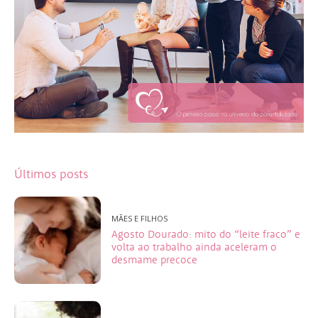
Últimos posts
MÃES E FILHOS
Agosto Dourado: mito do “leite fraco” e
volta ao trabalho ainda aceleram o
desmame precoce