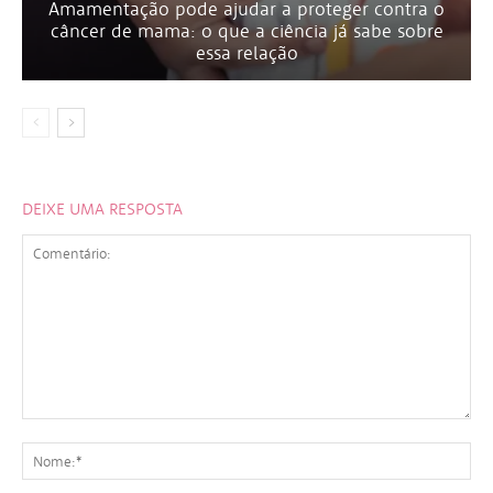
Amamentação pode ajudar a proteger contra o
câncer de mama: o que a ciência já sabe sobre
essa relação
DEIXE UMA RESPOSTA
Comentário:
No