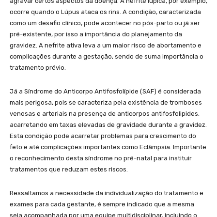
agravar certos aspectos da doença. A nefrite lúpica, por exemplo,
ocorre quando o Lúpus ataca os rins. A condição, caracterizada
como um desafio clínico, pode acontecer no pós-parto ou já ser
pré-existente, por isso a importância do planejamento da
gravidez. A nefrite ativa leva a um maior risco de abortamento e
complicações durante a gestação, sendo de suma importância o
tratamento prévio.
Já a Síndrome do Anticorpo Antifosfolípide (SAF) é considerada
mais perigosa, pois se caracteriza pela existência de tromboses
venosas e arteriais na presença de anticorpos antifosfolipides,
acarretando em taxas elevadas de gravidade durante a gravidez.
Esta condição pode acarretar problemas para crescimento do
feto e até complicações importantes como Eclâmpsia. Importante
o reconhecimento desta síndrome no pré-natal para instituir
tratamentos que reduzam estes riscos.
Ressaltamos a necessidade da individualização do tratamento e
exames para cada gestante, é sempre indicado que a mesma
seja acompanhada por uma equipe multidisciplinar, incluindo o