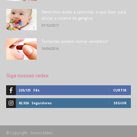
Dentinhos estão a caminho: o que fazer para
aliviar a coceira da gengiva
01/12/2017
Tentantes podem tomar remédios?
10/06/2016
Siga nossas redes
220,125
Fãs
CURTIR
65,926
Seguidores
SEGUIR
© Copyright - Somos Mães