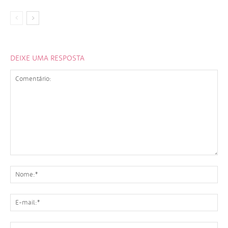
DEIXE UMA RESPOSTA
Comentário:
No
E-
mai
Sit