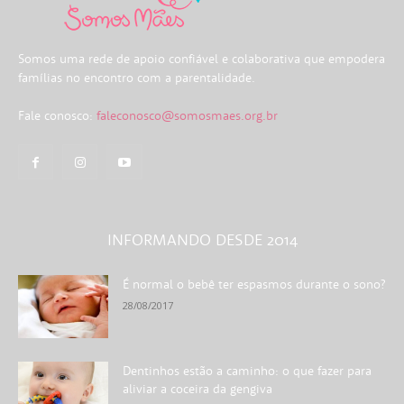
Somos uma rede de apoio confiável e colaborativa que empodera
famílias no encontro com a parentalidade.
Fale conosco:
faleconosco@somosmaes.org.br
INFORMANDO DESDE 2014
É normal o bebê ter espasmos durante o sono?
28/08/2017
Dentinhos estão a caminho: o que fazer para
aliviar a coceira da gengiva