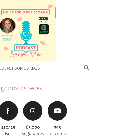
.
ODCAST SOMOS MÃES
iga nossas redes
220,125
65,000
345
Fãs
Seguidores
Inscritos