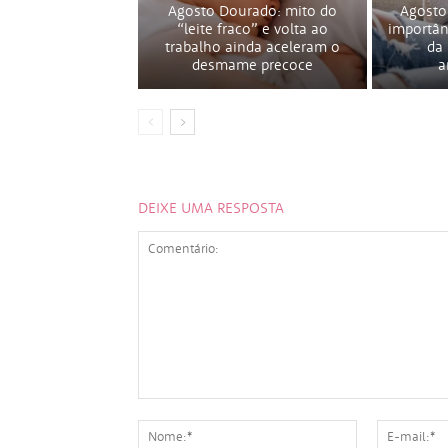
Agosto Dourado: mito do
Agosto
“leite fraco” e volta ao
importân
trabalho ainda aceleram o
da
desmame precoce
a
DEIXE UMA RESPOSTA
Comentário:
Nome:*