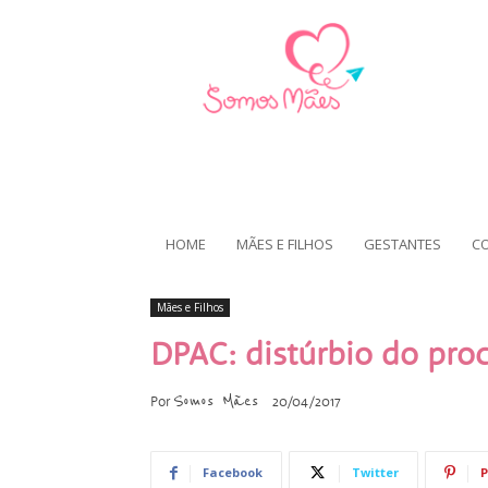
HOME
MÃES E FILHOS
GESTANTES
C
Mães e Filhos
DPAC: distúrbio do pro
Somos Mães
Por
20/04/2017
Facebook
Twitter
P