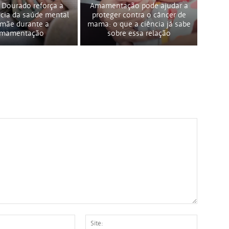
 Dourado reforça a
Amamentação pode ajudar a
cia da saúde mental
proteger contra o câncer de
 mãe durante a
mama: o que a ciência já sabe
mamentação
sobre essa relação
E-
Site: