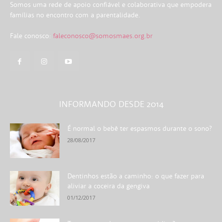
Somos uma rede de apoio confiável e colaborativa que empodera
famílias no encontro com a parentalidade.
Fale conosco:
faleconosco@somosmaes.org.br
INFORMANDO DESDE 2014
É normal o bebê ter espasmos durante o sono?
28/08/2017
Dentinhos estão a caminho: o que fazer para
aliviar a coceira da gengiva
01/12/2017