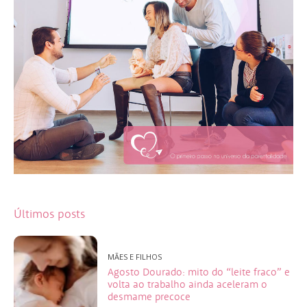
Últimos posts
MÃES E FILHOS
Agosto Dourado: mito do “leite fraco” e
volta ao trabalho ainda aceleram o
desmame precoce