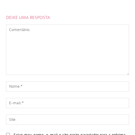
DEIXE UMA RESPOSTA
Comentário:
No
E-
mai
Sit
Salve meu nome, e-mail e site neste navegador para a próxima