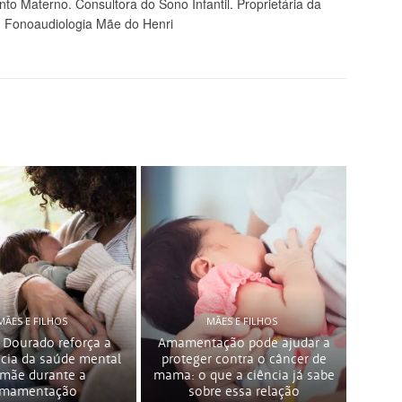
to Materno. Consultora do Sono Infantil. Proprietária da
Fonoaudiologia Mãe do Henri
MÃES E FILHOS
MÃES E FILHOS
 Dourado reforça a
Amamentação pode ajudar a
cia da saúde mental
proteger contra o câncer de
 mãe durante a
mama: o que a ciência já sabe
mamentação
sobre essa relação