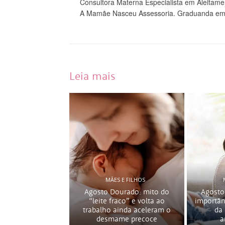
Consultora Materna Especialista em Aleitamen
A Mamãe Nasceu Assessoria. Graduanda em 
Leia mais
MÃES E FILHOS
Agosto Dourado: mito do
Agosto
“leite fraco” e volta ao
importân
trabalho ainda aceleram o
da
desmame precoce
a