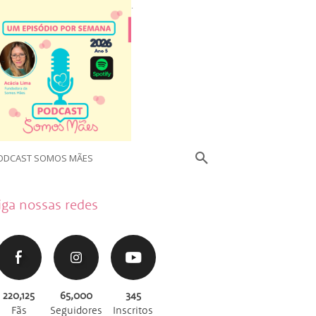
.
ODCAST SOMOS MÃES
iga nossas redes
220,125
65,000
345
Fãs
Seguidores
Inscritos