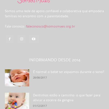
Somos uma rede de apoio confiável e colaborativa que empodera
famílias no encontro com a parentalidade.
Fale conosco:
faleconosco@somosmaes.org.br
INFORMANDO DESDE 2014
É normal o bebê ter espasmos durante o sono?
28/08/2017
Dentinhos estão a caminho: o que fazer para
aliviar a coceira da gengiva
01/12/2017