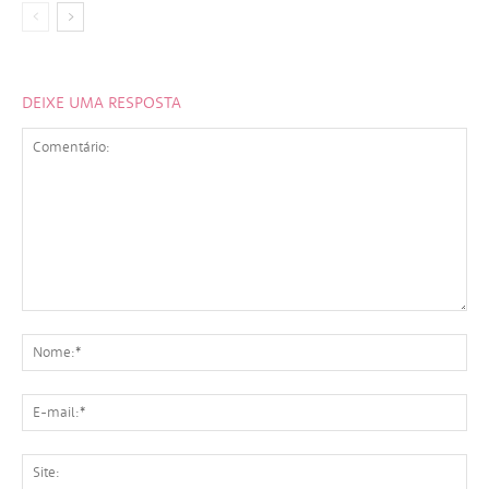
DEIXE UMA RESPOSTA
Comentário:
No
E-
mai
Sit