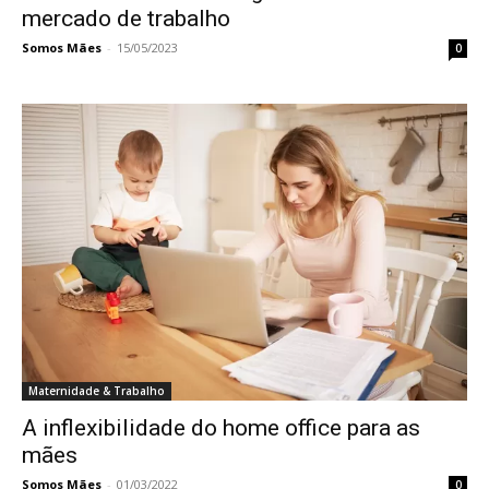
mercado de trabalho
Somos Mães
-
15/05/2023
0
Maternidade & Trabalho
A inflexibilidade do home office para as
mães
Somos Mães
-
01/03/2022
0