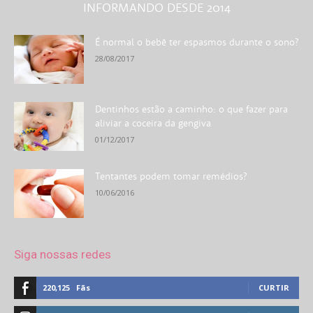
INFORMANDO DESDE 2014
É normal o bebê ter espasmos durante o sono?
28/08/2017
Dentinhos estão a caminho: o que fazer para
aliviar a coceira da gengiva
01/12/2017
Tentantes podem tomar remédios?
10/06/2016
Siga nossas redes
220,125
Fãs
CURTIR