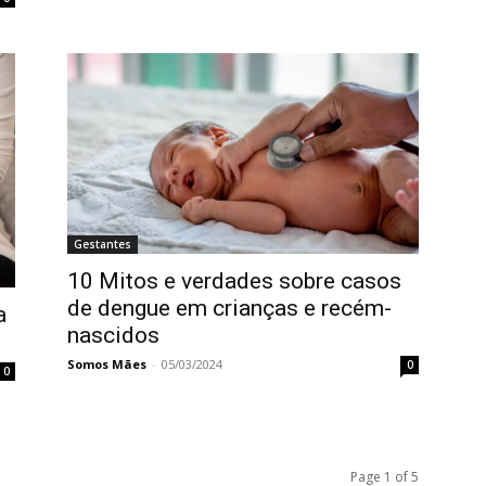
Gestantes
10 Mitos e verdades sobre casos
de dengue em crianças e recém-
a
nascidos
Somos Mães
-
05/03/2024
0
0
Page 1 of 5