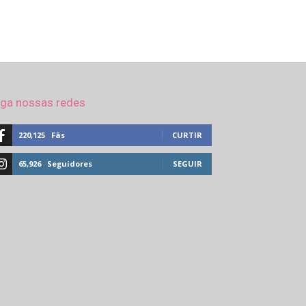
iga nossas redes
220,125
Fãs
CURTIR
65,926
Seguidores
SEGUIR