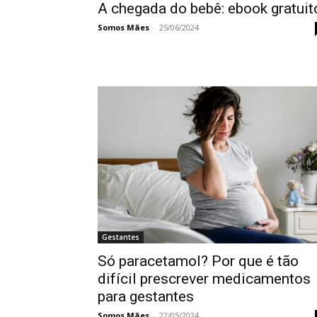
A chegada do bebê: ebook gratuit
Somos Mães
-
25/06/2024
Gestantes
Só paracetamol? Por que é tão
difícil prescrever medicamentos
para gestantes
Somos Mães
-
22/05/2024