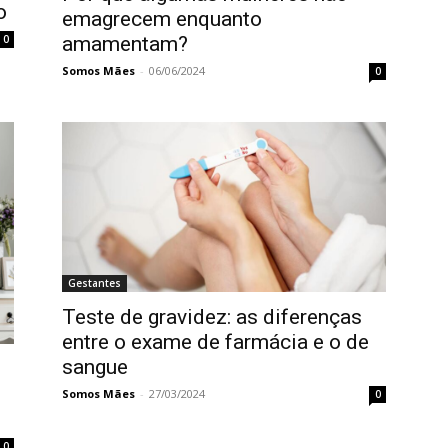
o
emagrecem enquanto
0
amamentam?
Somos Mães
-
06/06/2024
0
Gestantes
Teste de gravidez: as diferenças
entre o exame de farmácia e o de
sangue
Somos Mães
-
27/03/2024
0
0