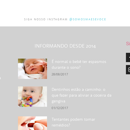
SIGA NOSSO INSTAGRAM
@SOMOSMAESEVOCE
S
INFORMANDO DESDE 2014
É normal o bebê ter espasmos
durante o sono?
28/08/2017
a
Dentinhos estão a caminho: o
que fazer para aliviar a coceira da
gengiva
01/12/2017
Tentantes podem tomar
remédios?