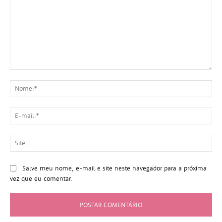
Comentário:
No
E-
mai
Sit
Salve meu nome, e-mail e site neste navegador para a próxima
vez que eu comentar.