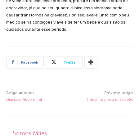
Se você sofre com esse problema, procure um médico antes de
engravidar, já que no seu quadro clínico essa síndrome pode
causar transtornos na gravidez. Por isso, avalie junto com o seu
médico se há condições viáveis de ter um bebê e quais são os
cuidados durante esse período.
Facebook
Twitter
Artigo anterior
Próximo artigo
Diástase Abdominal
Intestino preso em bebês
Somos Mães