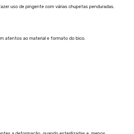
 fazer uso de pingente com várias chupetas penduradas.
em atentos ao material e formato do bico.
stentes a deformação, quando esterilizadas e, menos