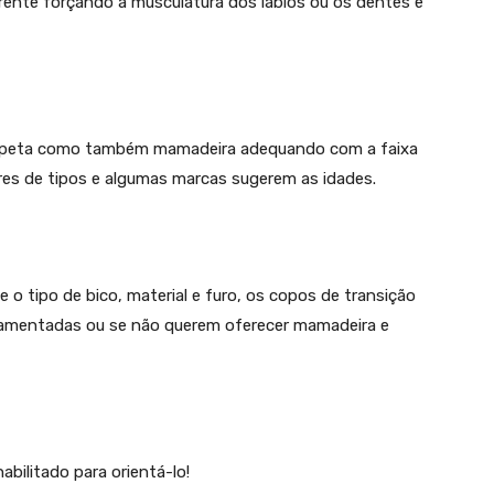
frente forçando a musculatura dos lábios ou os dentes e
upeta como também mamadeira adequando com a faixa
ares de tipos e algumas marcas sugerem as idades.
o tipo de bico, material e furo, os copos de transição
mamentadas ou se não querem oferecer mamadeira e
bilitado para orientá-lo!