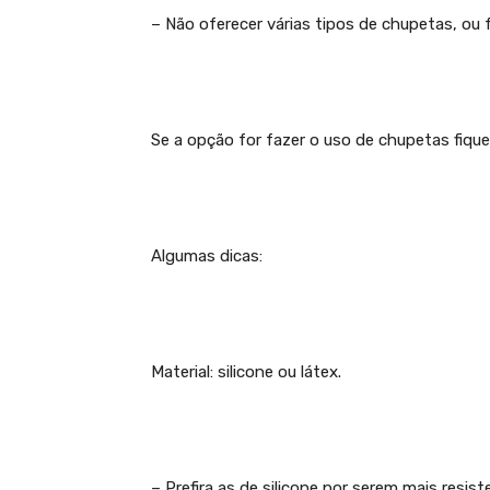
– Não oferecer várias tipos de chupetas, ou
Se a opção for fazer o uso de chupetas fiqu
Algumas dicas:
Material: silicone ou látex.
– Prefira as de silicone por serem mais resi