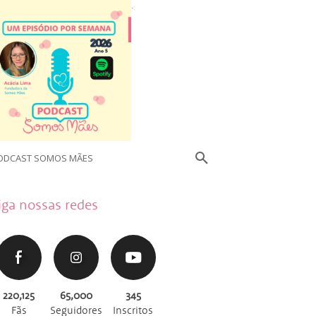
.
ODCAST SOMOS MÃES
iga nossas redes
220,125
65,000
345
Fãs
Seguidores
Inscritos