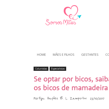
HOME
MÃES E FILHOS
GESTANTES
C
Colunistas
Especialistas
Se optar por bicos, sai
os bicos de mamadeira
Fga. Haydée B. L. Zamperlini
Por
23/10/2017