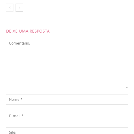
DEIXE UMA RESPOSTA
Comentário:
No
E-
mai
Sit