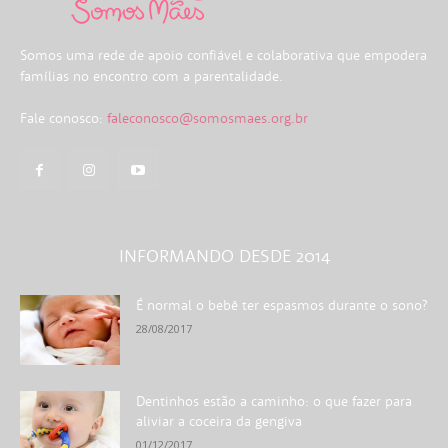
Somos uma rede de apoio confiável e colaborativa que empodera
famílias no encontro com a parentalidade.
Fale conosco:
faleconosco@somosmaes.org.br
INFORMANDO DESDE 2014
É normal o bebê ter espasmos durante o sono?
28/08/2017
Dentinhos estão a caminho: o que fazer para
aliviar a coceira da gengiva
01/12/2017