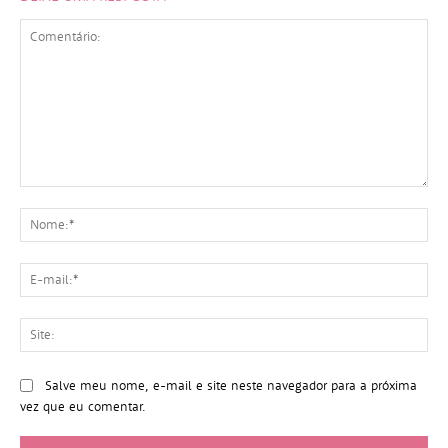
Comentário:
No
E-
mai
Sit
Salve meu nome, e-mail e site neste navegador para a próxima
vez que eu comentar.