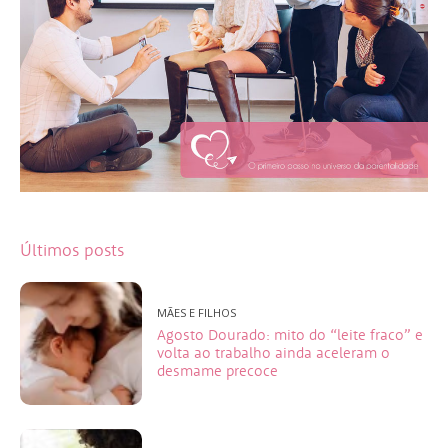
Últimos posts
MÃES E FILHOS
Agosto Dourado: mito do “leite fraco” e
volta ao trabalho ainda aceleram o
desmame precoce