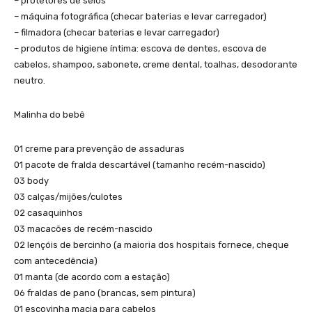
– protetores de seios
– máquina fotográfica (checar baterias e levar carregador)
– filmadora (checar baterias e levar carregador)
– produtos de higiene íntima: escova de dentes, escova de
cabelos, shampoo, sabonete, creme dental, toalhas, desodorante
neutro.
Malinha do bebê
01 creme para prevenção de assaduras
01 pacote de fralda descartável (tamanho recém-nascido)
03 body
03 calças/mijões/culotes
02 casaquinhos
03 macacões de recém-nascido
02 lençóis de bercinho (a maioria dos hospitais fornece, cheque
com antecedência)
01 manta (de acordo com a estação)
06 fraldas de pano (brancas, sem pintura)
01 escovinha macia para cabelos