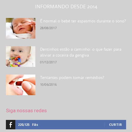
INFORMANDO DESDE 2014
É normal o bebê ter espasmos durante o sono?
28/08/2017
Dentinhos estão a caminho: o que fazer para
aliviar a coceira da gengiva
01/12/2017
Tentantes podem tomar remédios?
10/06/2016
Siga nossas redes
220,125
Fãs
CURTIR