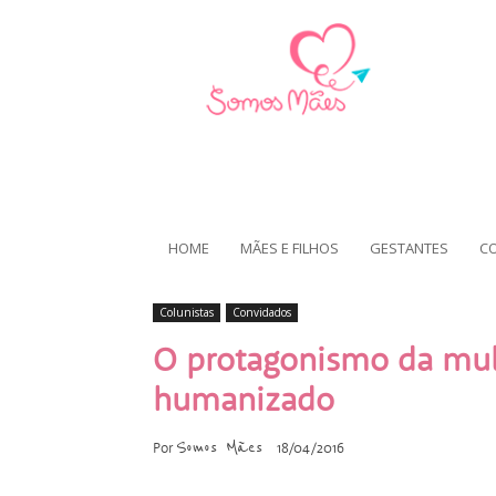
HOME
MÃES E FILHOS
GESTANTES
C
Colunistas
Convidados
O protagonismo da mul
humanizado
Somos Mães
Por
18/04/2016