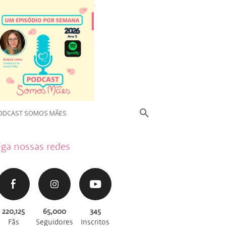
.
ODCAST SOMOS MÃES
iga nossas redes
220,125
65,000
345
Fãs
Seguidores
Inscritos