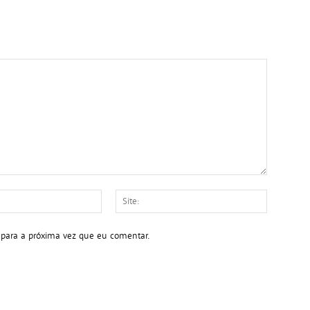
E-
Site:
mail:*
 para a próxima vez que eu comentar.