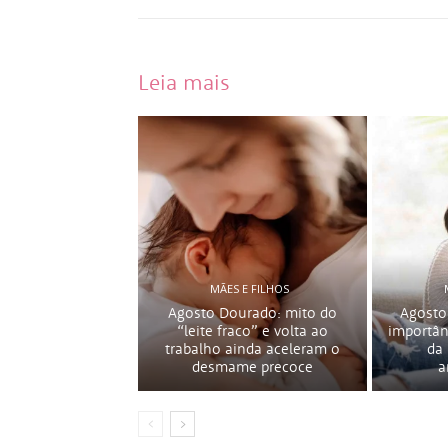
Leia mais
MÃES E FILHOS
Agosto Dourado: mito do
Agosto
“leite fraco” e volta ao
importân
trabalho ainda aceleram o
da
desmame precoce
a