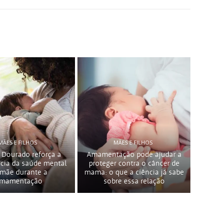
MÃES E FILHOS
MÃES E FILHOS
 Dourado reforça a
Amamentação pode ajudar a
cia da saúde mental
proteger contra o câncer de
 mãe durante a
mama: o que a ciência já sabe
mamentação
sobre essa relação