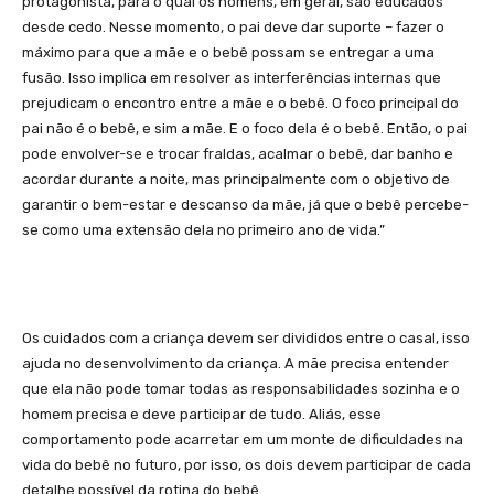
protagonista, para o qual os homens, em geral, são educados
desde cedo. Nesse momento, o pai deve dar suporte – fazer o
máximo para que a mãe e o bebê possam se entregar a uma
fusão. Isso implica em resolver as interferências internas que
prejudicam o encontro entre a mãe e o bebê. O foco principal do
pai não é o bebê, e sim a mãe. E o foco dela é o bebê. Então, o pai
pode envolver-se e trocar fraldas, acalmar o bebê, dar banho e
acordar durante a noite, mas principalmente com o objetivo de
garantir o bem-estar e descanso da mãe, já que o bebê percebe-
se como uma extensão dela no primeiro ano de vida.”
Os cuidados com a criança devem ser divididos entre o casal, isso
ajuda no desenvolvimento da criança. A mãe precisa entender
que ela não pode tomar todas as responsabilidades sozinha e o
homem precisa e deve participar de tudo. Aliás, esse
comportamento pode acarretar em um monte de dificuldades na
vida do bebê no futuro, por isso, os dois devem participar de cada
detalhe possível da rotina do bebê.