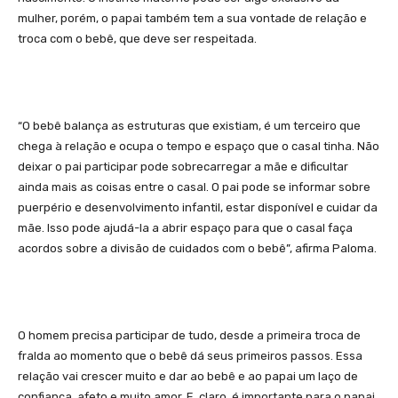
mulher, porém, o papai também tem a sua vontade de relação e
troca com o bebê, que deve ser respeitada.
“O bebê balança as estruturas que existiam, é um terceiro que
chega à relação e ocupa o tempo e espaço que o casal tinha. Não
deixar o pai participar pode sobrecarregar a mãe e dificultar
ainda mais as coisas entre o casal. O pai pode se informar sobre
puerpério e desenvolvimento infantil, estar disponível e cuidar da
mãe. Isso pode ajudá-la a abrir espaço para que o casal faça
acordos sobre a divisão de cuidados com o bebê”, afirma Paloma.
O homem precisa participar de tudo, desde a primeira troca de
fralda ao momento que o bebê dá seus primeiros passos. Essa
relação vai crescer muito e dar ao bebê e ao papai um laço de
confiança, afeto e muito amor. E, claro, é importante para o papai