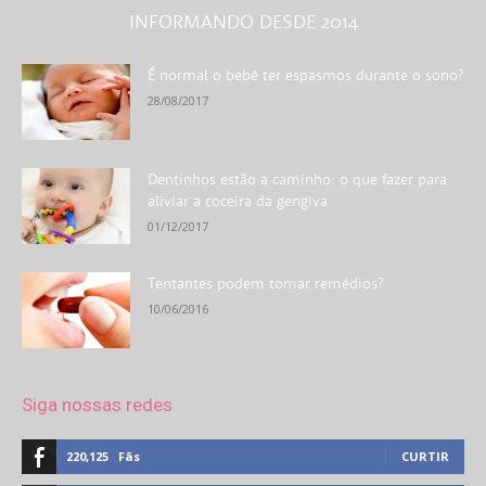
INFORMANDO DESDE 2014
É normal o bebê ter espasmos durante o sono?
28/08/2017
Dentinhos estão a caminho: o que fazer para
aliviar a coceira da gengiva
01/12/2017
Tentantes podem tomar remédios?
10/06/2016
Siga nossas redes
220,125
Fãs
CURTIR