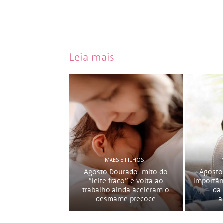
Leia mais
MÃES E FILHOS
Agosto Dourado: mito do
Agosto
“leite fraco” e volta ao
importân
trabalho ainda aceleram o
da
desmame precoce
a