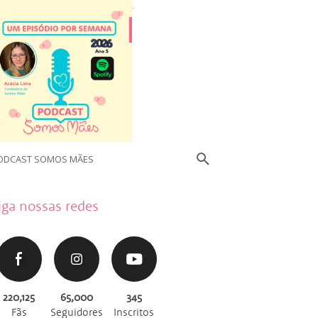
.
ODCAST SOMOS MÃES
iga nossas redes
220,125
65,000
345
Fãs
Seguidores
Inscritos