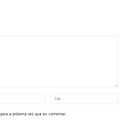
E-
Site:
mail:*
 para a próxima vez que eu comentar.