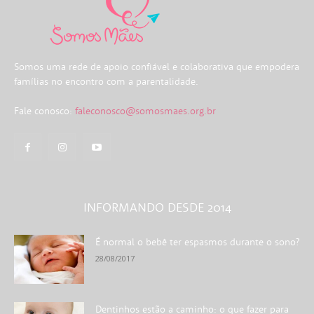
Somos uma rede de apoio confiável e colaborativa que empodera
famílias no encontro com a parentalidade.
Fale conosco:
faleconosco@somosmaes.org.br
INFORMANDO DESDE 2014
É normal o bebê ter espasmos durante o sono?
28/08/2017
Dentinhos estão a caminho: o que fazer para