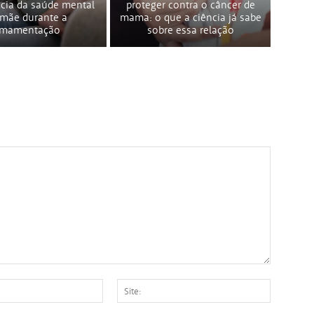
cia da saúde mental
proteger contra o câncer de
 mãe durante a
mama: o que a ciência já sabe
mamentação
sobre essa relação
E-
Site:
mail:*