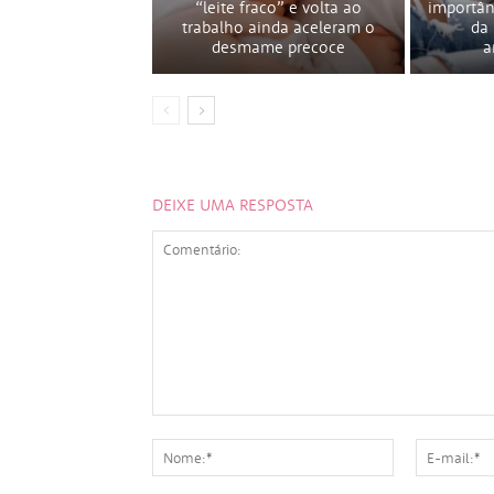
“leite fraco” e volta ao
importân
trabalho ainda aceleram o
da
desmame precoce
a
DEIXE UMA RESPOSTA
Comentário:
Nome:*