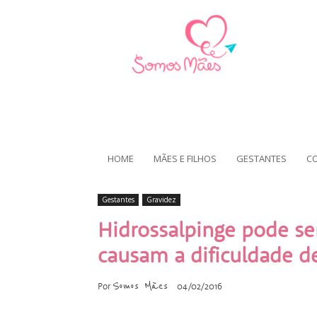
HOME
MÃES E FILHOS
GESTANTES
C
Gestantes
Gravidez
Hidrossalpinge pode s
causam a dificuldade d
Somos Mães
Por
04/02/2016