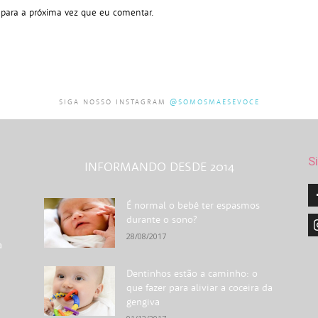
 para a próxima vez que eu comentar.
SIGA NOSSO INSTAGRAM
@SOMOSMAESEVOCE
S
INFORMANDO DESDE 2014
É normal o bebê ter espasmos
durante o sono?
28/08/2017
a
Dentinhos estão a caminho: o
que fazer para aliviar a coceira da
gengiva