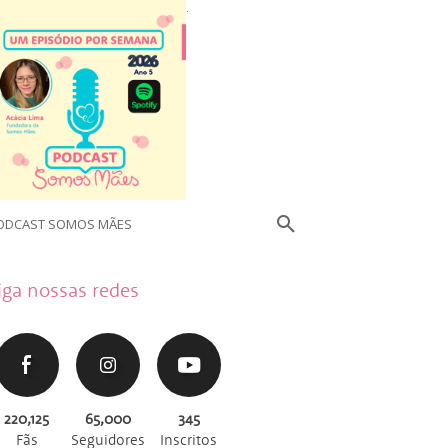
.
ODCAST SOMOS MÃES
iga nossas redes
220,125
65,000
345
Fãs
Seguidores
Inscritos