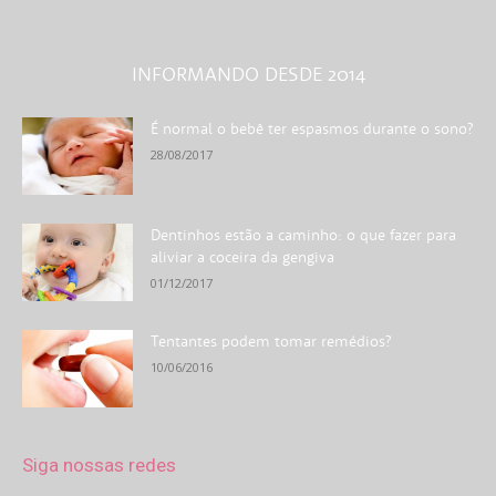
INFORMANDO DESDE 2014
É normal o bebê ter espasmos durante o sono?
28/08/2017
Dentinhos estão a caminho: o que fazer para
aliviar a coceira da gengiva
01/12/2017
Tentantes podem tomar remédios?
10/06/2016
Siga nossas redes