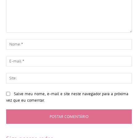
Comentário:
No
E-
mai
Sit
Salve meu nome, e-mail e site neste navegador para a próxima
vez que eu comentar.