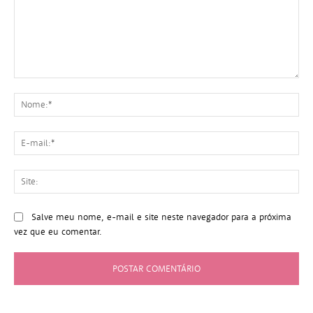
Comentário:
No
E-
mai
Sit
Salve meu nome, e-mail e site neste navegador para a próxima
vez que eu comentar.