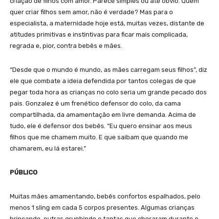
criação de filhos com amor. Parece simples ou até óbvio. Quem
quer criar filhos sem amor, não é verdade? Mas para o
especialista, a maternidade hoje está, muitas vezes, distante de
atitudes primitivas e instintivas para ficar mais complicada,
regrada e, pior, contra bebês e mães.
“Desde que o mundo é mundo, as mães carregam seus filhos”, diz
ele que combate a ideia defendida por tantos colegas de que
pegar toda hora as crianças no colo seria um grande pecado dos
pais. Gonzalez é um frenético defensor do colo, da cama
compartilhada, da amamentação em livre demanda. Acima de
tudo, ele é defensor dos bebês. “Eu quero ensinar aos meus
filhos que me chamem muito. E que saibam que quando me
chamarem, eu lá estarei.”
PÚBLICO
Muitas mães amamentando, bebês confortos espalhados, pelo
menos 1 sling em cada 5 corpos presentes. Algumas crianças
brincando, outras grunhindo e tantas que choraram durante o