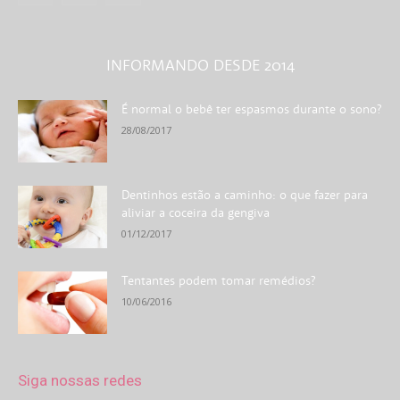
INFORMANDO DESDE 2014
É normal o bebê ter espasmos durante o sono?
28/08/2017
Dentinhos estão a caminho: o que fazer para
aliviar a coceira da gengiva
01/12/2017
Tentantes podem tomar remédios?
10/06/2016
Siga nossas redes