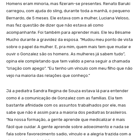
Homens eram minoria, mas fizeram-se presentes. Renato Baruki
carregou, com ajuda do sling, durante toda a manhã, o pequeno
Bernardo, de 5 meses. Ele estava com a mulher, Luciana Veloso,
mas fez questão de dizer que não estava ali como
acompanhante. Foi também para aprender mais. Ele leu Bésame
Mucho durante a gravidez da esposa. “Mudou meu ponto de vista
sobre o papel da mulher. E, pra mim, quem mais tem que mudar e
ouvir o Gonzalez são os homens. As mulheres já sabem tudo”,
opina ele completando que tem valido a pena seguir a chamada
“criação com apego”. “Eu tenho um vínculo com meu filho que não
vejo na maioria das relações que conheço.”
Já a pediatra Sandra Regina de Souza estava lá para entender
como é a comunicação de Gonzalez com as famílias. Ela tem
bastante afinidade com os assuntos trabalhados por ele, mas
sabe que não é assim para a maioria dos pediatras brasileiros.
“Na nossa formação, a gente aprende que medicalizar é mais
fácil que cuidar. A gente aprende sobre adoecimento e nada se
fala sobre favorecimento sadio, vínculo e a alegria trazida com a