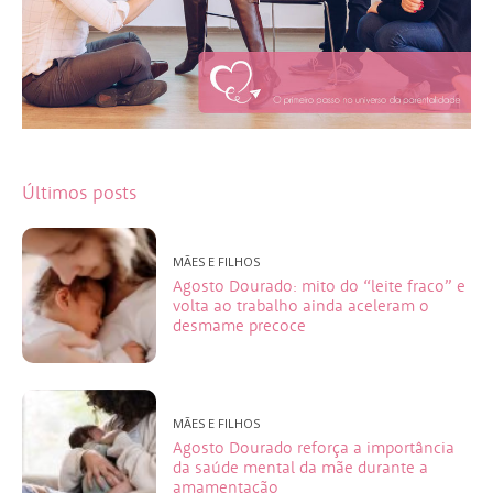
Últimos posts
MÃES E FILHOS
Agosto Dourado: mito do “leite fraco” e
volta ao trabalho ainda aceleram o
desmame precoce
MÃES E FILHOS
Agosto Dourado reforça a importância
da saúde mental da mãe durante a
amamentação