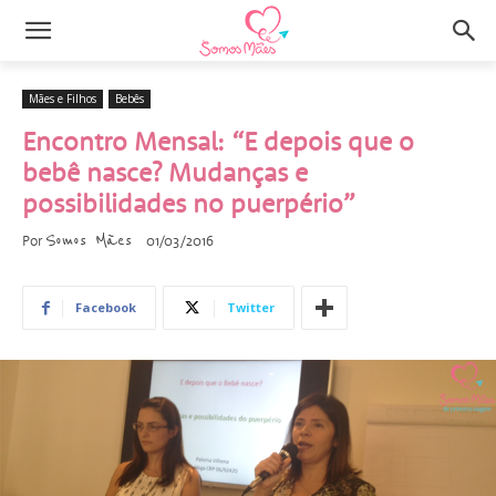
Mães e Filhos
Bebês
Encontro Mensal: “E depois que o
bebê nasce? Mudanças e
possibilidades no puerpério”
Somos Mães
Por
01/03/2016
Facebook
Twitter