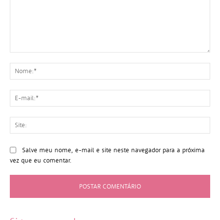
Comentário:
No
E-
mai
Sit
Salve meu nome, e-mail e site neste navegador para a próxima
vez que eu comentar.