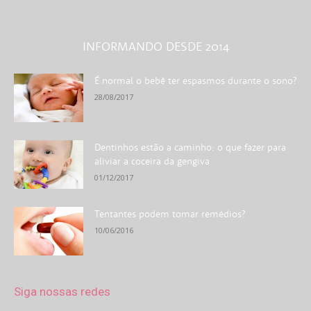
INFORMANDO DESDE 2014
É normal o bebê ter espasmos durante o sono?
28/08/2017
Dentinhos estão a caminho: o que fazer para
aliviar a coceira da gengiva
01/12/2017
Tentantes podem tomar remédios?
10/06/2016
Siga nossas redes