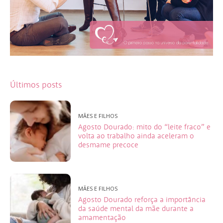
Últimos posts
MÃES E FILHOS
Agosto Dourado: mito do “leite fraco” e
volta ao trabalho ainda aceleram o
desmame precoce
MÃES E FILHOS
Agosto Dourado reforça a importância
da saúde mental da mãe durante a
amamentação