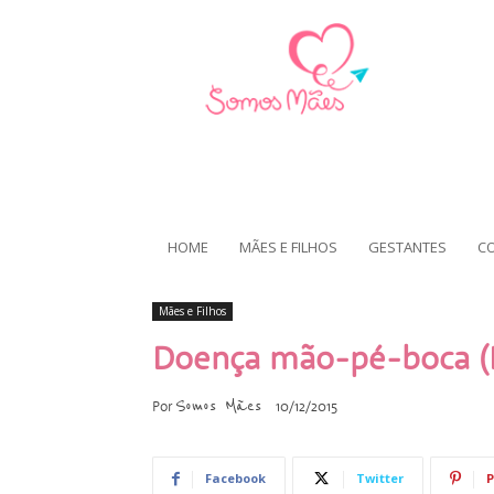
HOME
MÃES E FILHOS
GESTANTES
C
Mães e Filhos
Doença mão-pé-boca 
Somos Mães
Por
10/12/2015
Facebook
Twitter
P