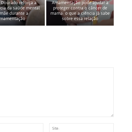
 Dourado reforça a
Amamentação pode ajudar a
cia da saúde mental
proteger contra o câncer de
 mãe durante a
mama: o que a ciência já sabe
mamentação
sobre essa relação
E-
Site: