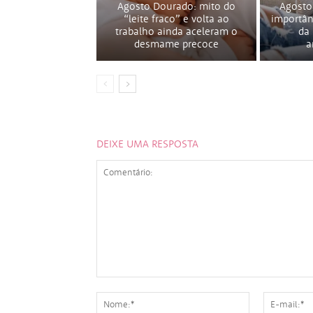
Agosto Dourado: mito do
Agosto
“leite fraco” e volta ao
importân
trabalho ainda aceleram o
da
desmame precoce
a
DEIXE UMA RESPOSTA
Comentário:
Nome:*