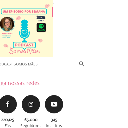
.
ODCAST SOMOS MÃES
iga nossas redes
220,125
65,000
345
Fãs
Seguidores
Inscritos