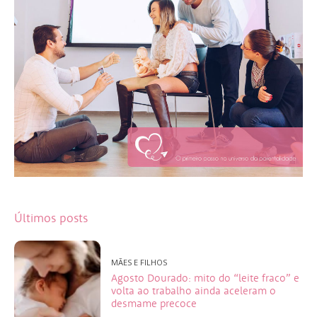
Últimos posts
MÃES E FILHOS
Agosto Dourado: mito do “leite fraco” e
volta ao trabalho ainda aceleram o
desmame precoce