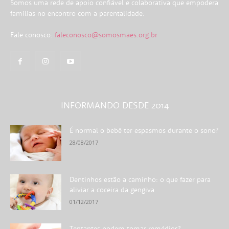
Somos uma rede de apoio confiável e colaborativa que empodera
famílias no encontro com a parentalidade.
Fale conosco:
faleconosco@somosmaes.org.br
INFORMANDO DESDE 2014
É normal o bebê ter espasmos durante o sono?
28/08/2017
Dentinhos estão a caminho: o que fazer para
aliviar a coceira da gengiva
01/12/2017
Tentantes podem tomar remédios?