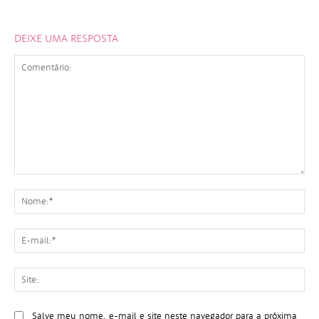
DEIXE UMA RESPOSTA
Comentário:
No
E-
mai
Sit
Salve meu nome, e-mail e site neste navegador para a próxima