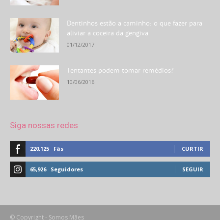
Dentinhos estão a caminho: o que fazer para
aliviar a coceira da gengiva
01/12/2017
Tentantes podem tomar remédios?
10/06/2016
Siga nossas redes
220,125
Fãs
CURTIR
65,926
Seguidores
SEGUIR
© Copyright - Somos Mães