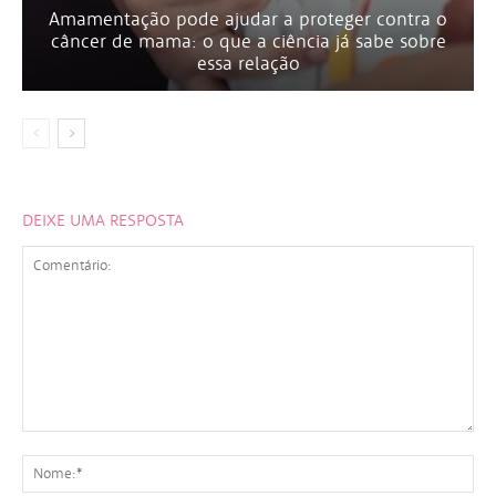
Amamentação pode ajudar a proteger contra o
câncer de mama: o que a ciência já sabe sobre
essa relação
DEIXE UMA RESPOSTA
Comentário:
No