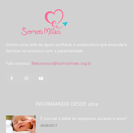
Somos uma rede de apoio confiável e colaborativa que empodera
famílias no encontro com a parentalidade.
Fale conosco:
faleconosco@somosmaes.org.br
INFORMANDO DESDE 2014
É normal o bebê ter espasmos durante o sono?
28/08/2017