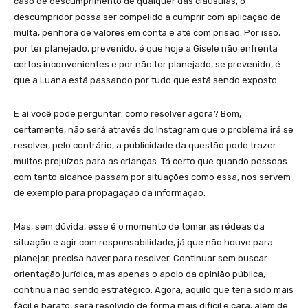
caso de descumprimento de qualquer das cláusulas, o
descumpridor possa ser compelido a cumprir com aplicação de
multa, penhora de valores em conta e até com prisão. Por isso,
por ter planejado, prevenido, é que hoje a Gisele não enfrenta
certos inconvenientes e por não ter planejado, se prevenido, é
que a Luana está passando por tudo que está sendo exposto.
E aí você pode perguntar: como resolver agora? Bom,
certamente, não será através do Instagram que o problema irá se
resolver, pelo contrário, a publicidade da questão pode trazer
muitos prejuízos para as crianças. Tá certo que quando pessoas
com tanto alcance passam por situações como essa, nos servem
de exemplo para propagação da informação.
Mas, sem dúvida, esse é o momento de tomar as rédeas da
situação e agir com responsabilidade, já que não houve para
planejar, precisa haver para resolver. Continuar sem buscar
orientação jurídica, mas apenas o apoio da opinião pública,
continua não sendo estratégico. Agora, aquilo que teria sido mais
fácil e barato, será resolvido de forma mais difícil e cara, além de