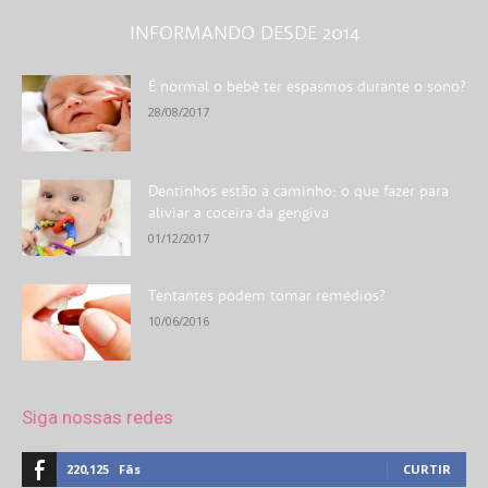
INFORMANDO DESDE 2014
É normal o bebê ter espasmos durante o sono?
28/08/2017
Dentinhos estão a caminho: o que fazer para
aliviar a coceira da gengiva
01/12/2017
Tentantes podem tomar remédios?
10/06/2016
Siga nossas redes
220,125
Fãs
CURTIR