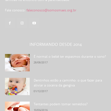
Fale conosco:
faleconosco@somosmaes.org.br
INFORMANDO DESDE 2014
É normal o bebê ter espasmos durante o sono?
28/08/2017
Dentinhos estão a caminho: o que fazer para
aliviar a coceira da gengiva
01/12/2017
Tentantes podem tomar remédios?
10/06/2016