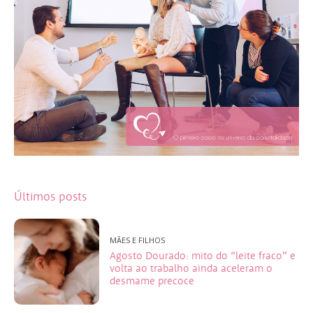
Últimos posts
MÃES E FILHOS
Agosto Dourado: mito do “leite fraco” e
volta ao trabalho ainda aceleram o
desmame precoce