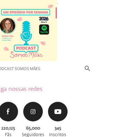
.
ODCAST SOMOS MÃES
iga nossas redes
220,125
65,000
345
Fãs
Seguidores
Inscritos