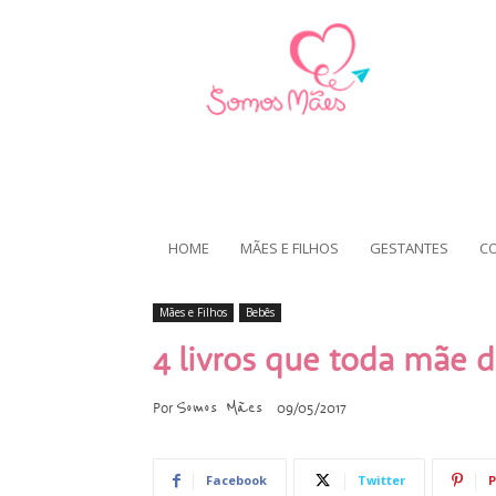
HOME
MÃES E FILHOS
GESTANTES
C
Mães e Filhos
Bebês
4 livros que toda mãe d
Somos Mães
Por
09/05/2017
Facebook
Twitter
P