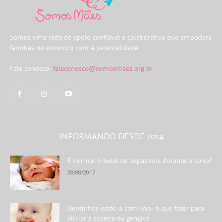
Somos uma rede de apoio confiável e colaborativa que empodera
famílias no encontro com a parentalidade.
Fale conosco:
faleconosco@somosmaes.org.br
INFORMANDO DESDE 2014
É normal o bebê ter espasmos durante o sono?
28/08/2017
Dentinhos estão a caminho: o que fazer para
aliviar a coceira da gengiva