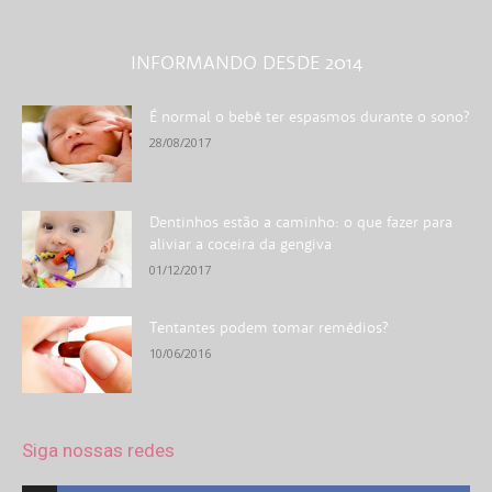
INFORMANDO DESDE 2014
É normal o bebê ter espasmos durante o sono?
28/08/2017
Dentinhos estão a caminho: o que fazer para
aliviar a coceira da gengiva
01/12/2017
Tentantes podem tomar remédios?
10/06/2016
Siga nossas redes