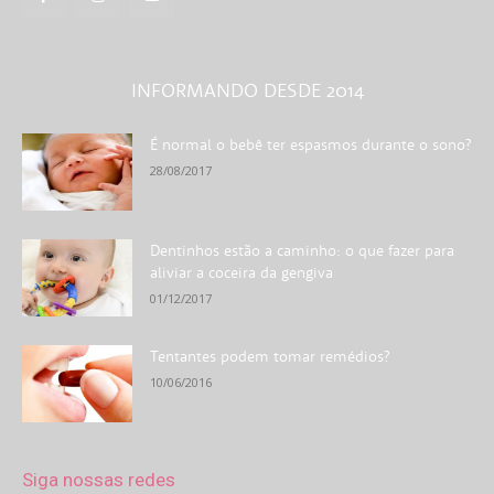
INFORMANDO DESDE 2014
É normal o bebê ter espasmos durante o sono?
28/08/2017
Dentinhos estão a caminho: o que fazer para
aliviar a coceira da gengiva
01/12/2017
Tentantes podem tomar remédios?
10/06/2016
Siga nossas redes