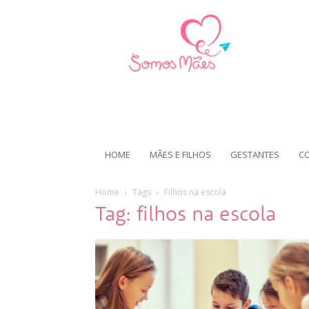
HOME
MÃES E FILHOS
GESTANTES
C
Home
Tags
Filhos na escola
Tag: filhos na escola