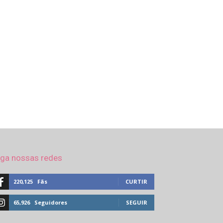
iga nossas redes
220,125
Fãs
CURTIR
65,926
Seguidores
SEGUIR