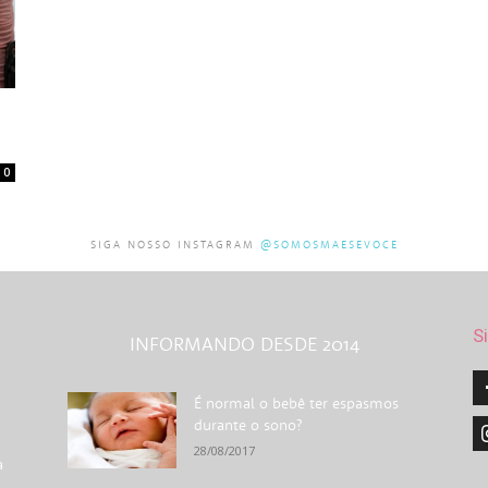
0
SIGA NOSSO INSTAGRAM
@SOMOSMAESEVOCE
S
INFORMANDO DESDE 2014
É normal o bebê ter espasmos
durante o sono?
28/08/2017
a