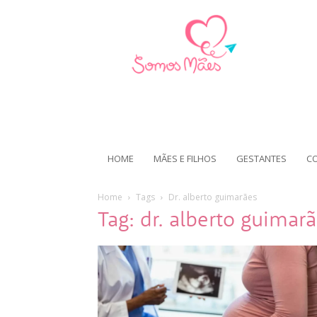
HOME
MÃES E FILHOS
GESTANTES
C
Home
Tags
Dr. alberto guimarães
Tag: dr. alberto guimar