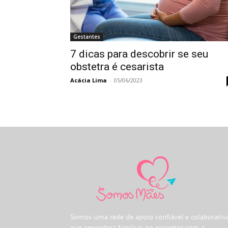
Gestantes
7 dicas para descobrir se seu
obstetra é cesarista
Acácia Lima
-
05/06/2023
Somos uma rede de apoio confiável e colaborativ
que empodera famílias no encontro com a