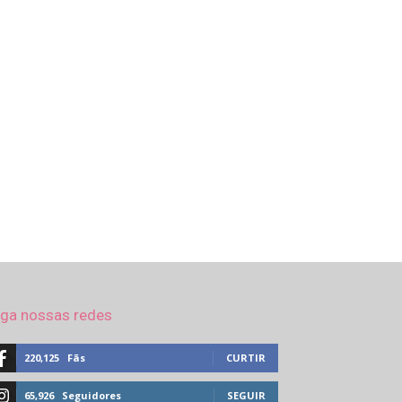
iga nossas redes
220,125
Fãs
CURTIR
65,926
Seguidores
SEGUIR