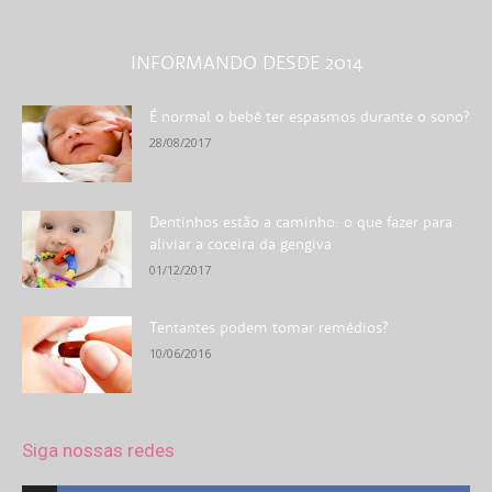
INFORMANDO DESDE 2014
É normal o bebê ter espasmos durante o sono?
28/08/2017
Dentinhos estão a caminho: o que fazer para
aliviar a coceira da gengiva
01/12/2017
Tentantes podem tomar remédios?
10/06/2016
Siga nossas redes