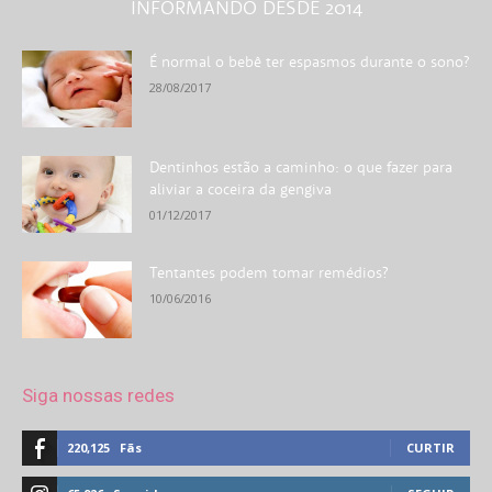
INFORMANDO DESDE 2014
É normal o bebê ter espasmos durante o sono?
28/08/2017
Dentinhos estão a caminho: o que fazer para
aliviar a coceira da gengiva
01/12/2017
Tentantes podem tomar remédios?
10/06/2016
Siga nossas redes
220,125
Fãs
CURTIR