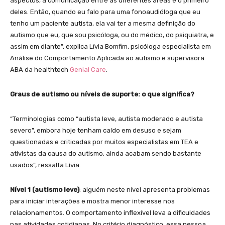
aspectos, a comunicação entre as diferentes áreas é o primeiro
deles. Então, quando eu falo para uma fonoaudióloga que eu
tenho um paciente autista, ela vai ter a mesma definição do
autismo que eu, que sou psicóloga, ou do médico, do psiquiatra, e
assim em diante”, explica Lívia Bomfim, psicóloga especialista em
Análise do Comportamento Aplicada ao autismo e supervisora
ABA da healthtech
Genial Care
.
Graus de autismo ou níveis de suporte: o que significa?
“Terminologias como “autista leve, autista moderado e autista
severo”, embora hoje tenham caído em desuso e sejam
questionadas e criticadas por muitos especialistas em TEA e
ativistas da causa do autismo, ainda acabam sendo bastante
usados”, ressalta Lívia.
Nível 1 (autismo leve)
: alguém neste nível apresenta problemas
para iniciar interações e mostra menor interesse nos
relacionamentos. O comportamento inflexível leva a dificuldades
nas atividades cotidianas. No critério diagnóstico, essa pessoa