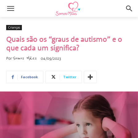
Crianças
Quais são os “graus de autismo” e o
que cada um significa?
Somos Mães
Por
04/09/2023
Facebook
Twitter