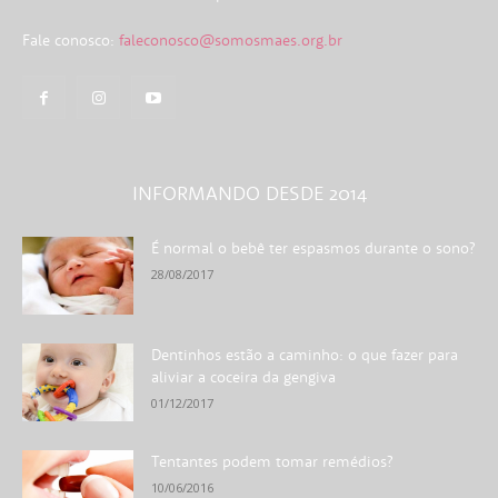
Fale conosco:
faleconosco@somosmaes.org.br
INFORMANDO DESDE 2014
É normal o bebê ter espasmos durante o sono?
28/08/2017
Dentinhos estão a caminho: o que fazer para
aliviar a coceira da gengiva
01/12/2017
Tentantes podem tomar remédios?
10/06/2016