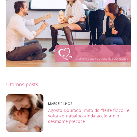
Últimos posts
MÃES E FILHOS
Agosto Dourado: mito do “leite fraco” e
volta ao trabalho ainda aceleram o
desmame precoce