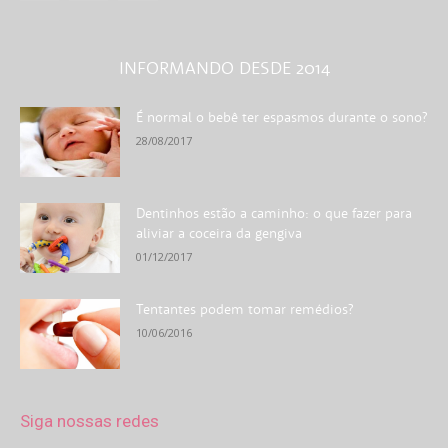
INFORMANDO DESDE 2014
É normal o bebê ter espasmos durante o sono?
28/08/2017
Dentinhos estão a caminho: o que fazer para
aliviar a coceira da gengiva
01/12/2017
Tentantes podem tomar remédios?
10/06/2016
Siga nossas redes