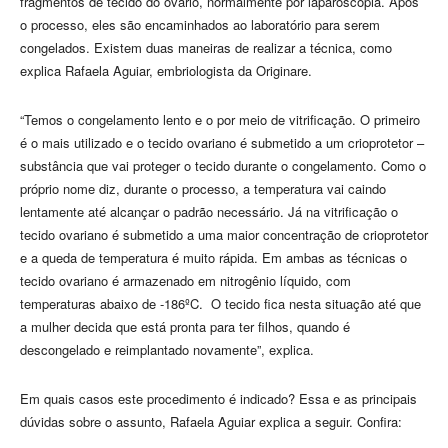
fragmentos de tecido do ovário, normalmente por laparoscopia. Após
o processo, eles são encaminhados ao laboratório para serem
congelados. Existem duas maneiras de realizar a técnica, como
explica Rafaela Aguiar, embriologista da Originare.
“Temos o congelamento lento e o por meio de vitrificação. O primeiro
é o mais utilizado e o tecido ovariano é submetido a um crioprotetor –
substância que vai proteger o tecido durante o congelamento. Como o
próprio nome diz, durante o processo, a temperatura vai caindo
lentamente até alcançar o padrão necessário. Já na vitrificação o
tecido ovariano é submetido a uma maior concentração de crioprotetor
e a queda de temperatura é muito rápida. Em ambas as técnicas o
tecido ovariano é armazenado em nitrogênio líquido, com
temperaturas abaixo de -186ºC. O tecido fica nesta situação até que
a mulher decida que está pronta para ter filhos, quando é
descongelado e reimplantado novamente”, explica.
Em quais casos este procedimento é indicado? Essa e as principais
dúvidas sobre o assunto, Rafaela Aguiar explica a seguir. Confira: