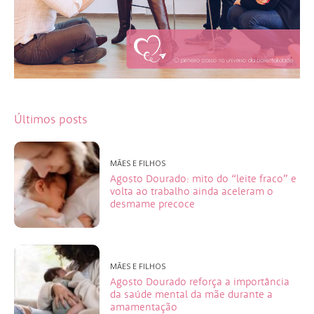
Últimos posts
MÃES E FILHOS
Agosto Dourado: mito do “leite fraco” e
volta ao trabalho ainda aceleram o
desmame precoce
MÃES E FILHOS
Agosto Dourado reforça a importância
da saúde mental da mãe durante a
amamentação