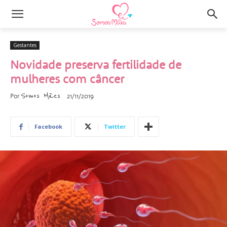
Gestantes
Novidade preserva fertilidade de
mulheres com câncer
Somos Mães
Por
21/11/2019
Facebook
Twitter