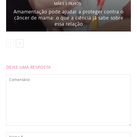
MÃES E FILHOS
Amamentação pode ajudar a proteger contra o
câncer de mama: o que a ciência já sabe sobre
essa relação
DEIXE UMA RESPOSTA
Comentário:
No