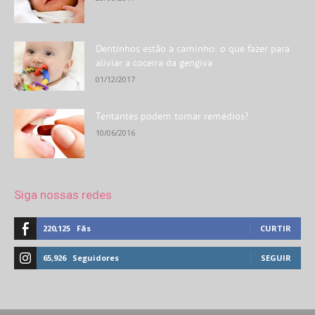
Dentinhos estão a caminho: o que fazer para
aliviar a coceira da gengiva
01/12/2017
Tentantes podem tomar remédios?
10/06/2016
Siga nossas redes
220,125
Fãs
CURTIR
65,926
Seguidores
SEGUIR