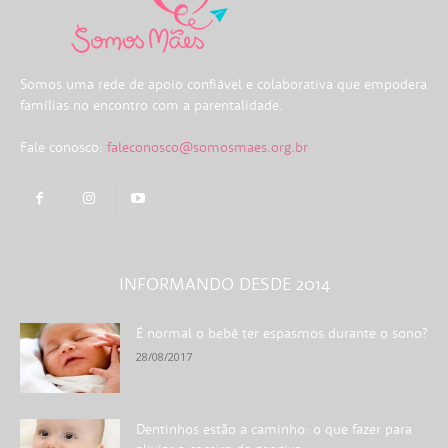
Somos uma rede de apoio confiável e colaborativa que empodera
famílias no encontro com a parentalidade.
Fale conosco:
faleconosco@somosmaes.org.br
INFORMANDO DESDE 2014
É normal o bebê ter espasmos durante o sono?
28/08/2017
Dentinhos estão a caminho: o que fazer para