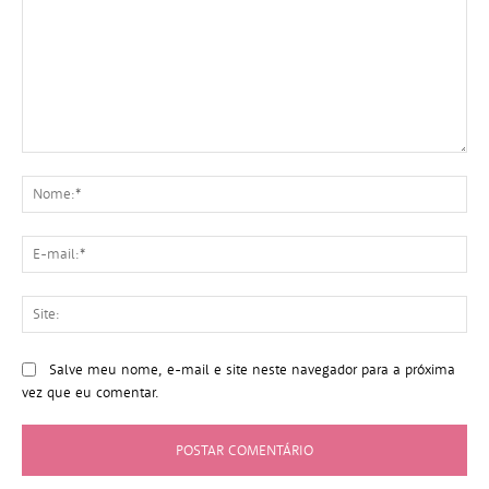
Comentário:
No
E-
mai
Sit
Salve meu nome, e-mail e site neste navegador para a próxima
vez que eu comentar.