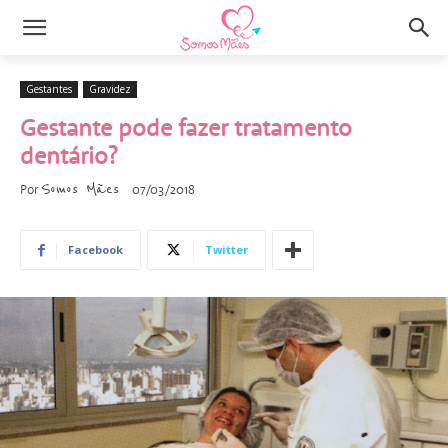
Gestantes
Gravidez
Gestante pode fazer tratamento
dentário?
Somos Mães
Por
07/03/2018
Facebook
Twitter