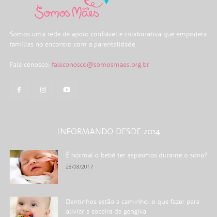
Somos uma rede de apoio confiável e colaborativa que empodera
famílias no encontro com a parentalidade.
Fale conosco:
faleconosco@somosmaes.org.br
INFORMANDO DESDE 2014
É normal o bebê ter espasmos durante o sono?
28/08/2017
Dentinhos estão a caminho: o que fazer para
aliviar a coceira da gengiva