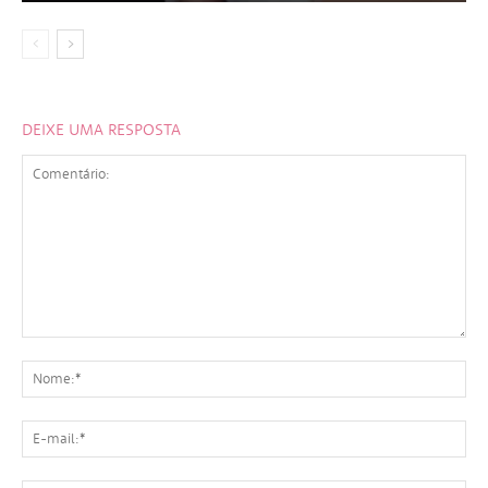
DEIXE UMA RESPOSTA
Comentário:
No
E-
mai