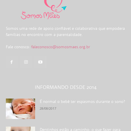
Somos uma rede de apoio confiável e colaborativa que empodera
famílias no encontro com a parentalidade.
Fale conosco:
faleconosco@somosmaes.org.br
INFORMANDO DESDE 2014
É normal o bebê ter espasmos durante o sono?
28/08/2017
Dentinhos estão a caminho: o que fazer para