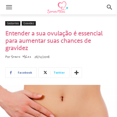
Gestantes
Gravidez
Entender a sua ovulação é essencial
para aumentar suas chances de
gravidez
Somos Mães
Por
26/12/2016
Facebook
Twitter